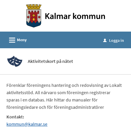
Välkommen
till
e-
tjänster
-
L
Meny
Logga in
u
Kalmar
kommun
Aktivitetskort på nätet
Förenklar föreningens hantering och redovisning av Lokalt
aktivitetsstöd. All närvaro som föreningen registrerar
sparas i en databas. Här hittar du manualer för
föreningsledare och för föreningsadministratörer
Kontakt:
kommun@kalmar.se