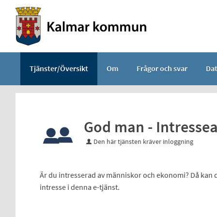
Välkommen
till
e-
tjänster
-
Tjänster/Översikt
Om
Frågor och svar
Da
Kalmar
kommun
God man - Intress
Den här tjänsten kräver inloggning
Är du intresserad av människor och ekonomi? Då kan du
intresse i denna e-tjänst.