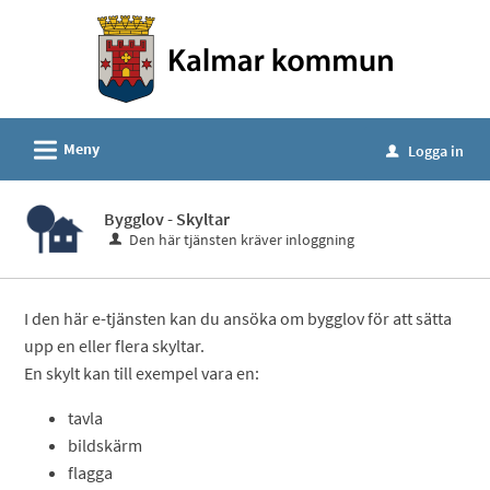
Välkommen
till
e-
tjänster
-
L
Meny
Logga in
u
Kalmar
kommun
Bygglov - Skyltar
Den här tjänsten kräver inloggning
I den här e-tjänsten kan du ansöka om bygglov för att sätta
upp en eller flera skyltar.
En skylt kan till exempel vara en:
tavla
bildskärm
flagga