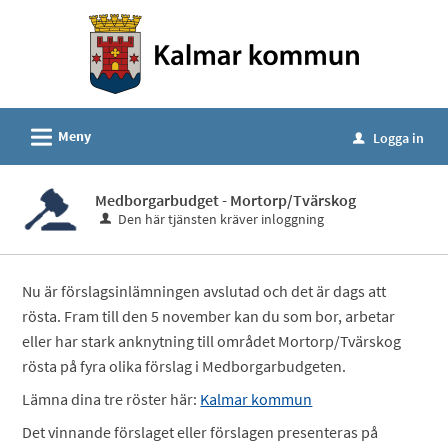
Välkommen
till
e-
tjänster
-
L
Meny
Logga in
u
Kalmar
kommun
Medborgarbudget - Mortorp/Tvärskog
Den här tjänsten kräver inloggning
Nu är förslagsinlämningen avslutad och det är dags att
rösta. Fram till den 5 november kan du som bor, arbetar
eller har stark anknytning till området Mortorp/Tvärskog
rösta på fyra olika förslag i Medborgarbudgeten.
Lämna dina tre röster här:
Kalmar kommun
Det vinnande förslaget eller förslagen presenteras på