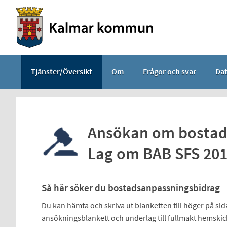
Välkommen
till
e-
tjänster
-
Tjänster/Översikt
Om
Frågor och svar
Da
Kalmar
kommun
Ansökan om bostads
Lag om BAB SFS 201
Så här söker du bostadsanpassningsbidrag
Du kan hämta och skriva ut blanketten till höger på si
ansökningsblankett och underlag till fullmakt hemsk