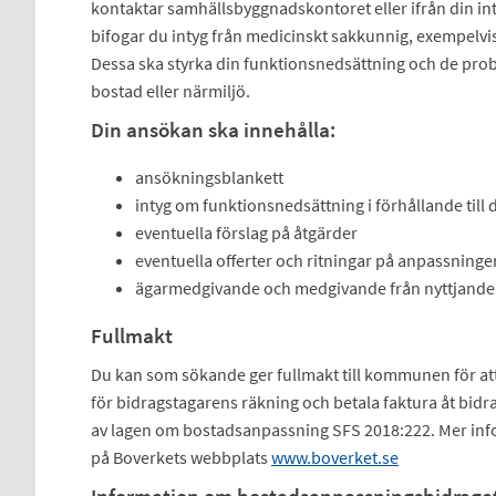
kontaktar samhällsbyggnadskontoret eller ifrån din int
bifogar du intyg från medicinskt sakkunnig, exempelvis
Dessa ska styrka din funktionsnedsättning och de pro
bostad eller närmiljö.
Din ansökan ska innehålla:
ansökningsblankett
intyg om funktionsnedsättning i förhållande till 
eventuella förslag på åtgärder
eventuella offerter och ritningar på anpassninge
ägarmedgivande och medgivande från nyttjande
Fullmakt
Du kan som sökande ger fullmakt till kommunen för att
för bidragstagarens räkning och betala faktura åt bidr
av lagen om bostadsanpassning SFS 2018:222. Mer in
på Boverkets webbplats
www.boverket.se