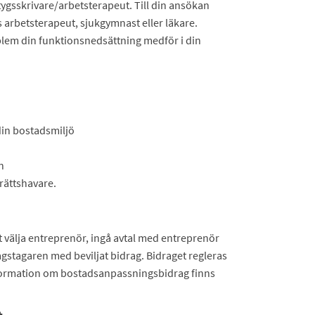
ygsskrivare/arbetsterapeut. Till din ansökan
 arbetsterapeut, sjukgymnast eller läkare.
blem din funktionsnedsättning medför i din
din bostadsmiljö
n
rättshavare.
 välja entreprenör, ingå avtal med entreprenör
agstagaren med beviljat bidrag. Bidraget regleras
formation om bostadsanpassningsbidrag finns