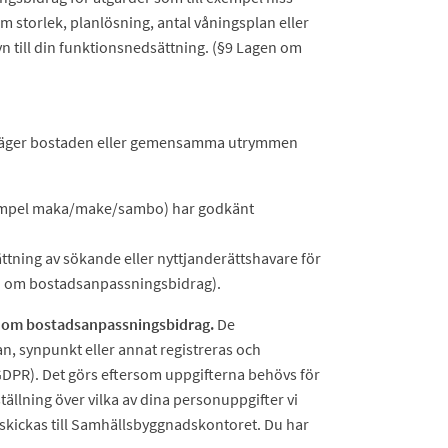
m storlek, planlösning, antal våningsplan eller
 till din funktionsnedsättning. (§9 Lagen om
del äger bostaden eller gemensamma utrymmen
exempel maka/make/sambo) har godkänt
ättning av sökande eller nyttjanderättshavare för
en om bostadsanpassningsbidrag).
2) om bostadsanpassningsbidrag.
De
n, synpunkt eller annat registreras och
GDPR). Det görs eftersom uppgifterna behövs för
ällning över vilka av dina personuppgifter vi
 skickas till Samhällsbyggnadskontoret. Du har