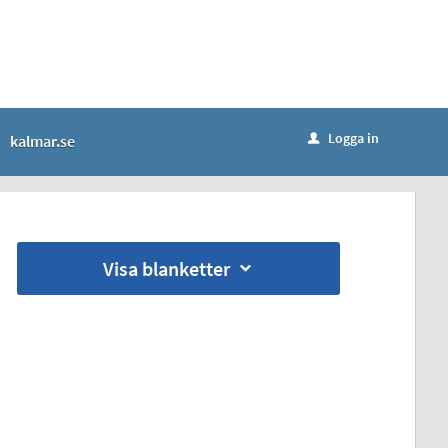
Logga in
kalmar.se
u
Visa blanketter