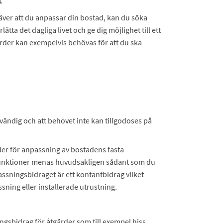
t
ver att du anpassar din bostad, kan du söka
ätta det dagliga livet och ge dig möjlighet till ett
ärder kan exempelvis behövas för att du ska
dvändig och att behovet inte kan tillgodoses på
der för anpassning av bostadens fasta
ta funktioner menas huvudsakligen sådant som du
assningsbidraget är ett kontantbidrag vilket
ning eller installerade utrustning.
ingsbidrag för åtgärder som till exempel hiss