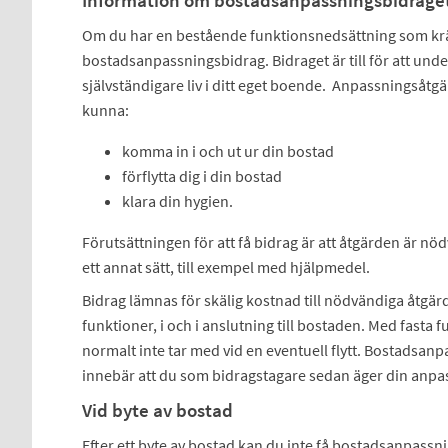
Information om bostadsanpassningsbidrage
Om du har en bestående funktionsnedsättning som krä
bostadsanpassningsbidrag. Bidraget är till för att underl
självständigare liv i ditt eget boende. Anpassningsåtg
kunna:
komma in i och ut ur din bostad
förflytta dig i din bostad
klara din hygien.
Förutsättningen för att få bidrag är att åtgärden är nö
ett annat sätt, till exempel med hjälpmedel.
Bidrag lämnas för skälig kostnad till nödvändiga åtgär
funktioner, i och i anslutning till bostaden. Med fas
normalt inte tar med vid en eventuell flytt. Bostadsanp
innebär att du som bidragstagare sedan äger din anpass
Vid byte av bostad
Efter ett byte av bostad kan du inte få bostadsanpassn