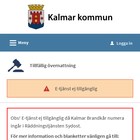
Välkommen
till
e-
tjänster
-
L
Meny
Logga in
u
Kalmar
kommun
Tillfällig övernattning
E-tjänst ej tillgänglig
!
Obs! E-tjänst ej tillgänglig då Kalmar Brandkår numera
ingår i Räddningstjänsten Sydost.
För mer information och blanketter vänligen gå till: