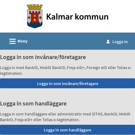
Välkommen
till
e-
tjänster
-
L
Meny
Logga in
u
Kalmar
kommun
Logga in som invånare/företagare
Logga in med BankID, Mobilt BankID, Freja eID+, Foreign eID eller Telias e-
legitimation.
Logga in som handläggare
Logga in som handläggare eller administratör med SITHS, BankID, Mobilt
BankID, Freja eID+ eller Telias e-legitimation.