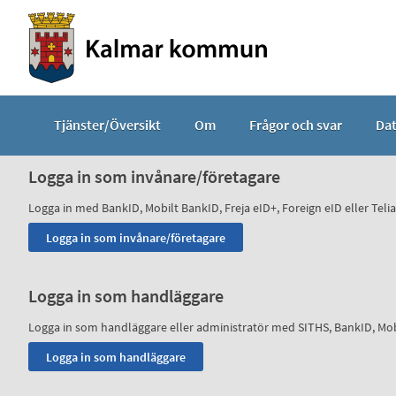
Välkommen
till
e-
tjänster
-
Tjänster/Översikt
Om
Frågor och svar
Da
Kalmar
kommun
Logga in som invånare/företagare
Logga in med BankID, Mobilt BankID, Freja eID+, Foreign eID eller Telia
Logga in som handläggare
Logga in som handläggare eller administratör med SITHS, BankID, Mobilt