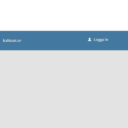
Logga in
kalmar.se
u